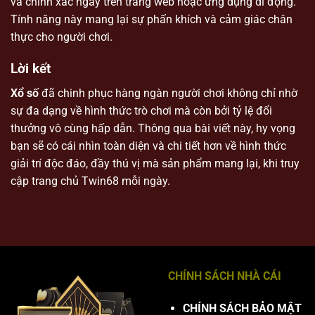
và chính xác ngay trên trang web hoặc ứng dụng di động.
Tính năng này mang lại sự phấn khích và cảm giác chân
thực cho người chơi.
Lời kết
Xổ số
đã chinh phục hàng ngàn người chơi không chỉ nhờ
sự đa dạng về hình thức trò chơi mà còn bởi tỷ lệ đổi
thưởng vô cùng hấp dẫn. Thông qua bài viết này, hy vọng
bạn sẽ có cái nhìn toàn diện và chi tiết hơn về hình thức
giải trí độc đáo, đầy thú vị mà sản phẩm mang lại, khi truy
cập trang chủ Twin68 mỗi ngày.
CHÍNH SÁCH NHÀ CÁI
CHÍNH SÁCH BẢO MẬT