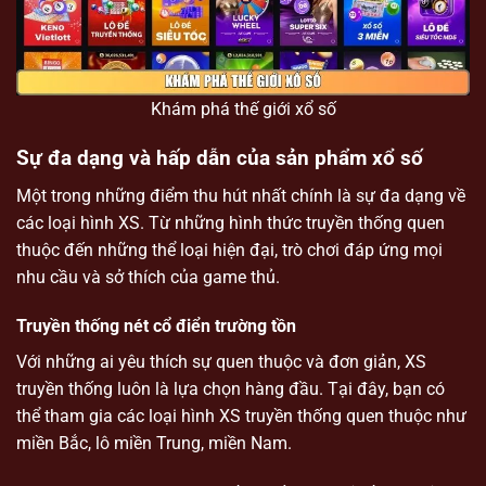
Khám phá thế giới xổ số
Sự đa dạng và hấp dẫn của sản phẩm xổ số
Một trong những điểm thu hút nhất chính là sự đa dạng về
các loại hình XS. Từ những hình thức truyền thống quen
thuộc đến những thể loại hiện đại, trò chơi đáp ứng mọi
nhu cầu và sở thích của game thủ.
Truyền thống nét cổ điển trường tồn
Với những ai yêu thích sự quen thuộc và đơn giản, XS
truyền thống luôn là lựa chọn hàng đầu. Tại đây, bạn có
thể tham gia các loại hình XS truyền thống quen thuộc như
miền Bắc, lô miền Trung, miền Nam.