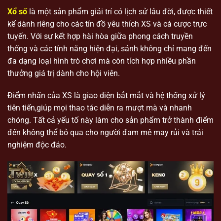
Xổ số
là một sản phẩm giải trí có lịch sử lâu đời, được thiết
kế dành riêng cho các tín đồ yêu thích XS và cá cược trực
tuyến. Với sự kết hợp hài hòa giữa phong cách truyền
thống và các tính năng hiện đại, sảnh không chỉ mang đến
đa dạng loại hình trò chơi mà còn tích hợp nhiều phần
thưởng giá trị dành cho hội viên.
Điểm nhấn của XS là giao diện bắt mắt và hệ thống xử lý
tiên tiến,giúp mọi thao tác diễn ra mượt mà và nhanh
chóng. Tất cả yếu tố này làm cho sản phẩm trở thành điểm
đến không thể bỏ qua cho người đam mê may rủi và trải
nghiệm độc đáo.