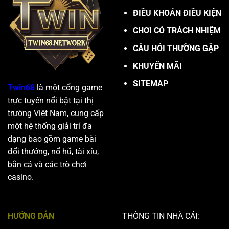
ĐIỀU KHOẢN ĐIỀU KIỆN
CHƠI CÓ TRÁCH NHIỆM
CÂU HỎI THƯỜNG GẶP
KHUYẾN MÃI
SITEMAP
Twin68
là một cổng game
trực tuyến nổi bật tại thị
trường Việt Nam, cung cấp
một hệ thống giải trí đa
dạng bao gồm game bài
đổi thưởng, nổ hũ, tài xỉu,
bắn cá và các trò chơi
casino.
HƯỚNG DẪN
THÔNG TIN NHÀ CÁI: