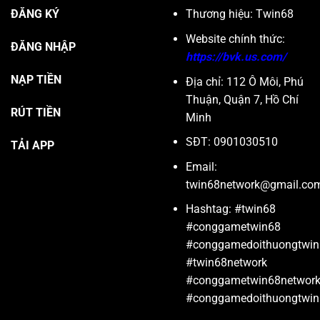
ĐĂNG KÝ
Thương hiệu: Twin68
Website chính thức:
ĐĂNG NHẬP
https://bvk.us.com/
NẠP TIỀN
Địa chỉ: 112 Ô Môi, Phú
Thuận, Quận 7, Hồ Chí
RÚT TIỀN
Minh
SĐT: 0901030510
TẢI APP
Email:
twin68network@gmail.co
Hashtag: #twin68
#conggametwin68
#conggamedoithuongtwin
#twin68network
#conggametwin68networ
#conggamedoithuongtwin