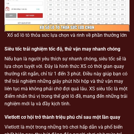
Xổ số lô tô thỏa sức lựa chọn và rinh về phần thưởng lớn
Siêu tốc trải nghiệm tốc độ, thử vận may nhanh chóng
Nếu bạn là người yêu thích sự nhanh chóng, siêu tốc sẽ là
lựa chọn tuyệt vời. Đây là hình thức XS có thời gian quay
thưởng rất ngắn, chỉ từ 1 đến 3 phút. Điều này giúp bạn có
thể trải nghiệm những giây phút hồi hộp và thử vận may
liên tục mà không phải chờ đợi quá lâu. XS siêu tốc là một
điểm nhấn thú vị trong thế giới lô đề, mang đến những trải
nghiệm mới lạ và đầy kịch tính.
Vietlott cơ hội trở thành triệu phú chỉ sau một lần quay
Vietlott là một trong những trò chơi hấp dẫn và phổ biến