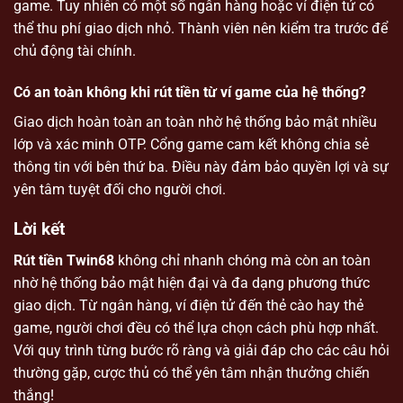
game. Tuy nhiên có một số ngân hàng hoặc ví điện tử có
thể thu phí giao dịch nhỏ. Thành viên nên kiểm tra trước để
chủ động tài chính.
Có an toàn không khi rút tiền từ ví game của hệ thống?
Giao dịch hoàn toàn an toàn nhờ hệ thống bảo mật nhiều
lớp và xác minh OTP. Cổng game cam kết không chia sẻ
thông tin với bên thứ ba. Điều này đảm bảo quyền lợi và sự
yên tâm tuyệt đối cho người chơi.
Lời kết
Rút tiền Twin68
không chỉ nhanh chóng mà còn an toàn
nhờ hệ thống bảo mật hiện đại và đa dạng phương thức
giao dịch. Từ ngân hàng, ví điện tử đến thẻ cào hay thẻ
game, người chơi đều có thể lựa chọn cách phù hợp nhất.
Với quy trình từng bước rõ ràng và giải đáp cho các câu hỏi
thường gặp, cược thủ có thể yên tâm nhận thưởng chiến
thắng!