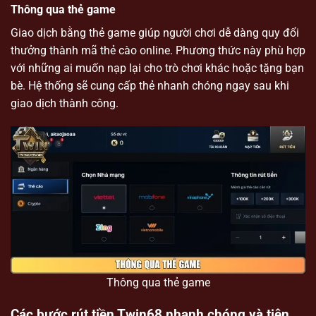
Thông qua thẻ game
Giao dịch bằng thẻ game giúp người chơi dễ dàng quy đổi
thưởng thành mã thẻ cào online. Phương thức này phù hợp
với những ai muốn nạp lại cho trò chơi khác hoặc tặng bạn
bè. Hệ thống sẽ cung cấp thẻ nhanh chóng ngay sau khi
giao dịch thành công.
Thông qua thẻ game
Các bước rút tiền Twin68 nhanh chóng và tiện