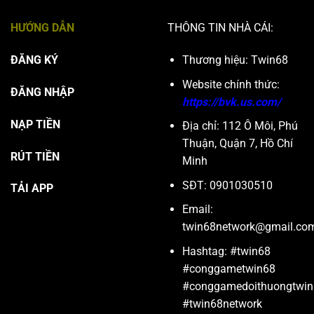
HƯỚNG DẪN
THÔNG TIN NHÀ CÁI:
ĐĂNG KÝ
Thương hiệu: Twin68
Website chính thức:
ĐĂNG NHẬP
https://bvk.us.com/
NẠP TIỀN
Địa chỉ: 112 Ô Môi, Phú
Thuận, Quận 7, Hồ Chí
RÚT TIỀN
Minh
SĐT: 0901030510
TẢI APP
Email:
twin68network@gmail.co
Hashtag: #twin68
#conggametwin68
#conggamedoithuongtwin
#twin68network