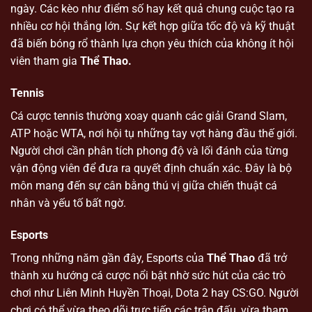
ngày. Các kèo như điểm số hay kết quả chung cuộc tạo ra
nhiều cơ hội thắng lớn. Sự kết hợp giữa tốc độ và kỹ thuật
đã biến bóng rổ thành lựa chọn yêu thích của không ít hội
viên tham gia
Thể Thao.
Tennis
Cá cược tennis thường xoay quanh các giải Grand Slam,
ATP hoặc WTA, nơi hội tụ những tay vợt hàng đầu thế giới.
Người chơi cần phân tích phong độ và lối đánh của từng
vận động viên để đưa ra quyết định chuẩn xác. Đây là bộ
môn mang đến sự cân bằng thú vị giữa chiến thuật cá
nhân và yếu tố bất ngờ.
Esports
Trong những năm gần đây, Esports của
Thể Thao
đã trở
thành xu hướng cá cược nổi bật nhờ sức hút của các trò
chơi như Liên Minh Huyền Thoại, Dota 2 hay CS:GO. Người
chơi có thể vừa theo dõi trực tiếp các trận đấu, vừa tham