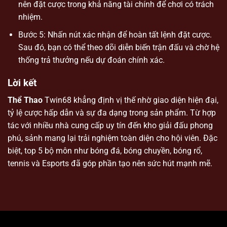
nên đặt cược trong khả năng tài chính để chơi có trách
nhiệm.
Bước 5: Nhấn nút xác nhận để hoàn tất lệnh đặt cược.
Sau đó, bạn có thể theo dõi diễn biến trận đấu và chờ hệ
thống trả thưởng nếu dự đoán chính xác.
Lời kết
Thể Thao
Twin68 khẳng định vị thế nhờ giao diện hiện đại,
tỷ lệ cược hấp dẫn và sự đa dạng trong sản phẩm. Từ hợp
tác với nhiều nhà cung cấp uy tín đến kho giải đấu phong
phú, sảnh mang lại trải nghiệm toàn diện cho hội viên. Đặc
biệt, top 5 bộ môn như bóng đá, bóng chuyền, bóng rổ,
tennis và Esports đã góp phần tạo nên sức hút mạnh mẽ.