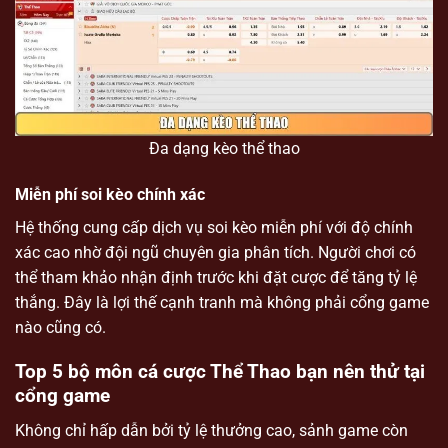
Đa dạng kèo thể thao
Miễn phí soi kèo chính xác
Hệ thống cung cấp dịch vụ soi kèo miễn phí với độ chính
xác cao nhờ đội ngũ chuyên gia phân tích. Người chơi có
thể tham khảo nhận định trước khi đặt cược để tăng tỷ lệ
thắng. Đây là lợi thế cạnh tranh mà không phải cổng game
nào cũng có.
Top 5 bộ môn cá cược Thể Thao bạn nên thử tại
cổng game
Không chỉ hấp dẫn bởi tỷ lệ thưởng cao, sảnh game còn