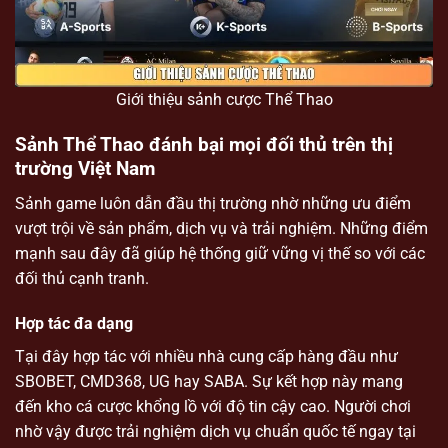
Giới thiệu sảnh cược Thể Thao
Sảnh Thể Thao đánh bại mọi đối thủ trên thị
trường Việt Nam
Sảnh game luôn dẫn đầu thị trường nhờ những ưu điểm
vượt trội về sản phẩm, dịch vụ và trải nghiệm. Những điểm
mạnh sau đây đã giúp hệ thống giữ vững vị thế so với các
đối thủ cạnh tranh.
Hợp tác đa dạng
Tại đây hợp tác với nhiều nhà cung cấp hàng đầu như
SBOBET, CMD368, UG hay SABA. Sự kết hợp này mang
đến kho cá cược khổng lồ với độ tin cậy cao. Người chơi
nhờ vậy được trải nghiệm dịch vụ chuẩn quốc tế ngay tại