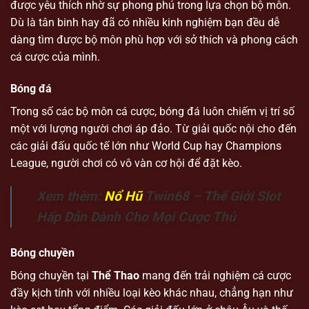
được yêu thích nhờ sự phong phú trong lựa chọn bộ môn.
Dù là tân binh hay đã có nhiều kinh nghiệm bạn đều dễ
dàng tìm được bộ môn phù hợp với sở thích và phong cách
cá cược của mình.
Bóng đá
Trong số các bộ môn cá cược, bóng đá luôn chiếm vị trí số
một với lượng người chơi áp đảo. Từ giải quốc nội cho đến
các giải đấu quốc tế lớn như World Cup hay Champions
League, người chơi có vô vàn cơ hội để đặt kèo.
Xem thêm:
Nổ Hũ
Twin68 – Thế Giới Slot
Hấp Dẫn Dành Cho Mọi Cược Thủ
Bóng chuyền
Bóng chuyền tại
Thể Thao
mang đến trải nghiệm cá cược
đầy kịch tính với nhiều loại kèo khác nhau, chẳng hạn như