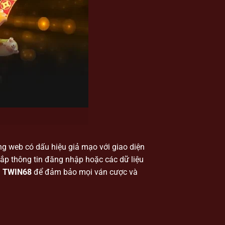
ng web có dấu hiệu giả mạo với giao diện
 cắp thông tin đăng nhập hoặc các dữ liệu
a
TWIN68
để đảm bảo mọi ván cược và