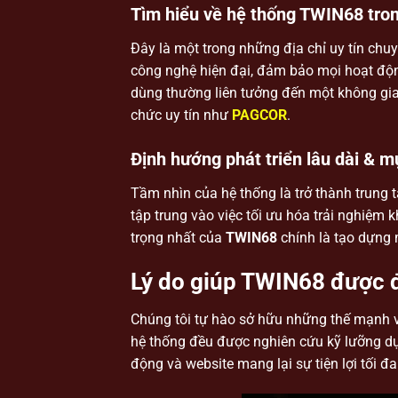
Tìm hiểu về hệ thống TWIN68 trong 
Đây là một trong những địa chỉ uy tín chuy
công nghệ hiện đại, đảm bảo mọi hoạt độn
dùng thường liên tưởng đến một không gian
chức uy tín như
PAGCOR
.
Định hướng phát triển lâu dài & mụ
Tầm nhìn của hệ thống là trở thành trung 
tập trung vào việc tối ưu hóa trải nghiệm 
trọng nhất của
TWIN68
chính là tạo dựng 
Lý do giúp TWIN68 được đ
Chúng tôi tự hào sở hữu những thế mạnh vư
hệ thống đều được nghiên cứu kỹ lưỡng dựa
động và website mang lại sự tiện lợi tối đ