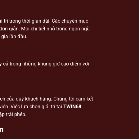
 trí trong thời gian dài. Các chuyên mục
đơn giản. Mọi chi tiết nhỏ trong ngôn ngữ
gia lần đầu.
ay cả trong những khung giờ cao điểm với
ịch của quý khách hàng. Chúng tôi cam kết
ên. Việc lựa chọn giải trí tại
TWIN68
p trái phép.
àn