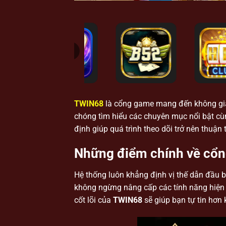
TWIN68
là cổng game mang đến không gian 
chóng tìm hiểu các chuyên mục nổi bật cùn
định giúp quá trình theo dõi trở nên thuận 
Những điểm chính về cổ
Hệ thống luôn khẳng định vị thế dẫn đầu b
không ngừng nâng cấp các tính năng hiện đ
cốt lõi của
TWIN68
sẽ giúp bạn tự tin hơn 