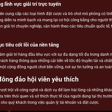
lĩnh vực giải trí trực tuyến
ên cung cấp các loại hình đặt cược và trò chơi mô phỏng có tính
g diễn ra minh bạch và mang lại cơ hội công bằng cho người t
 giải trí chuyên nghiệp, vận hành theo các tiêu chuẩn quốc tế,
c tiêu cốt lõi của nền tảng
tâm giải trí hàng đầu khu vực với sự đa dạng tối đa trong danh
khách hàng thông qua những cải tiến về tốc độ truyền tải và ch
một cộng đồng người chơi bền vững, nơi sự tin tưởng và an toà
ông đảo hội viên yêu thích
ợt trội về công nghệ và dịch vụ để làm hài lòng cả những khác
 trên thói quen và sở thích thực tế của người dùng tại thị trư
a cho quý khách trong việc quản lý tài khoản và đặt cược.