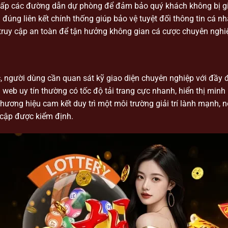
g cấp các đường dẫn dự phòng để đảm bảo quý khách không bị gi
úng liên kết chính thống giúp bảo vệ tuyệt đối thông tin cá nh
 truy cập an toàn để tận hưởng không gian cá cược chuyên nghi
c, người dùng cần quan sát kỹ giao diện chuyên nghiệp với đầy
ng web uy tín thường có tốc độ tải trang cực nhanh, hiển thị m
Thương hiệu cam kết duy trì một môi trường giải trí lành mạnh,
 cập được kiểm định.