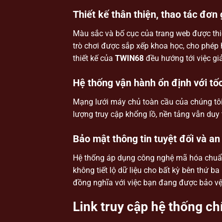
Thiết kế thân thiện, thao tác đơn 
Màu sắc và bố cục của trang web được thiết
trò chơi được sắp xếp khoa học, cho phép h
thiết kế của
TWIN68
đều hướng tới việc gi
Hệ thống vận hành ổn định với tốc
Mạng lưới máy chủ toàn cầu của chúng tôi
lượng truy cập khổng lồ, nền tảng vẫn duy
Bảo mật thông tin tuyệt đối và an
Hệ thống áp dụng công nghệ mã hóa chuẩn 
không tiết lộ dữ liệu cho bất kỳ bên thứ ba
đồng nghĩa với việc bạn đang được bảo vệ 
Link truy cập hệ thống ch