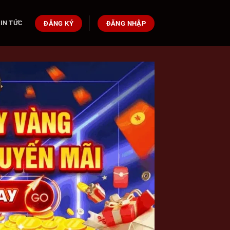
IN TỨC
ĐĂNG KÝ
ĐĂNG NHẬP