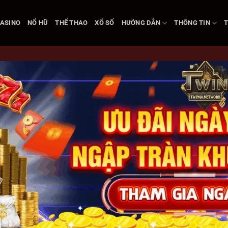
ASINO
NỔ HŨ
THỂ THAO
XỔ SỐ
HƯỚNG DẪN
THÔNG TIN
T